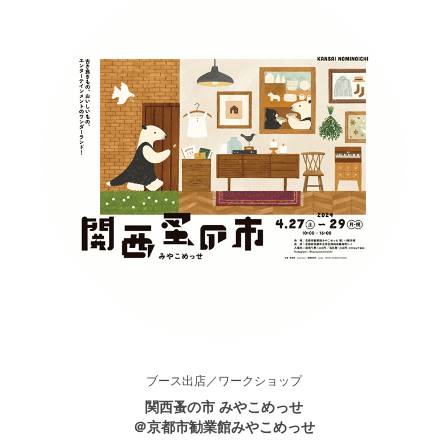
ブース出店／ワークショップ
関西蚤の市 みやこめっせ
＠京都市勧業館みやこめっせ