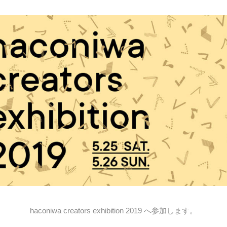
haconiwa creators exhibition 2019 へ参加します。