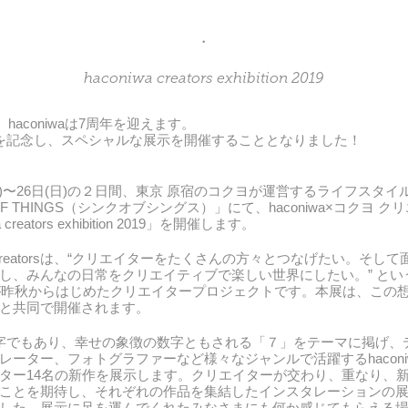
・
haconiwa creators exhibition 2019​​​​​​
月、haconiwaは7周年を迎えます。
を記念し、スペシャルな展示を開催することとなりました！
(土)〜26日(日)の２日間、東京 原宿のコクヨが運営するライフスタイ
 OF THINGS（シンクオブシングス）
」にて、haconiwa×コクヨ 
a creators exhibition 2019」を開催します。
reators
は、“クリエイターをたくさんの方々とつなげたい。そして
し、みんなの日常をクリエイティブで楽しい世界にしたい。” とい
iwaが昨秋からはじめたクリエイタープロジェクトです。本展は、この
と共同で開催されます。
字でもあり、幸せの象徴の数字ともされる「７」をテーマに掲げ、
ーター、フォトグラファーなど様々なジャンルで活躍するhaconiwa c
ター14名の新作を展示します。クリエイターが交わり、重なり、
ことを期待し、それぞれの作品を集結したインスタレーションの
した。展示に足を運んでくれたみなさまにも何か感じてもらえる