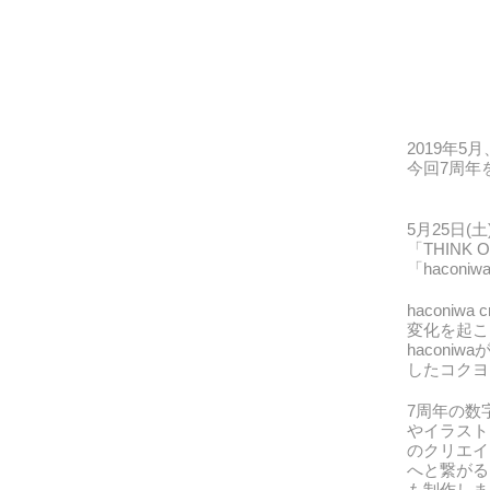
2019年5
今回7周年
5月25日
「
THINK
「haconiw
haconiwa c
変化を起こ
hacon
したコクヨ
7周年の数
やイラストレ
のクリエイ
へと繋がる
も制作しま