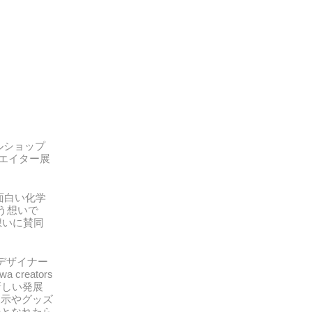
ルショップ
クリエイター展
面白い化学
う想いで
想いに賛同
デザイナー
reators
新しい発展
展示やグッズ
場となれたら